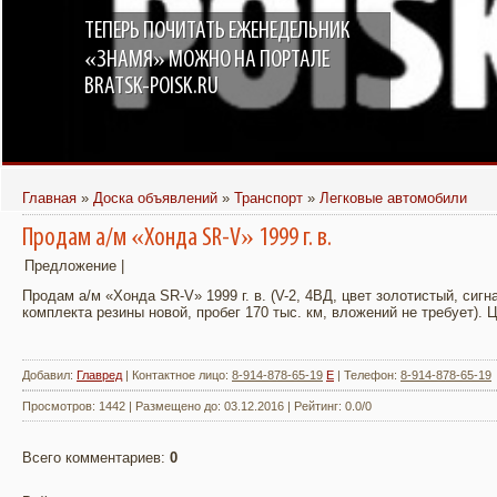
ТЕПЕРЬ ПОЧИТАТЬ ЕЖЕНЕДЕЛЬНИК
«ЗНАМЯ» МОЖНО НА ПОРТАЛЕ
BRATSK-POISK.RU
Главная
»
Доска объявлений
»
Транспорт
»
Легковые автомобили
Продам а/м «Хонда SR-V» 1999 г. в.
Предложение |
Продам а/м «Хонда SR-V» 1999 г. в. (V-2, 4ВД, цвет золотистый, сиг
комплекта резины новой, пробег 170 тыс. км, вложений не требует). Це
Добавил
:
Главред
|
Контактное лицо
:
8-914-878-65-19
E
|
Телефон
:
8-914-878-65-19
Просмотров
:
1442
|
Размещено до
:
03.12.2016
|
Рейтинг
:
0.0
/
0
Всего комментариев
:
0