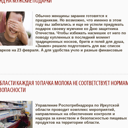
ЯД НА МУЖСКИЕ ПОДАРКИ
Обычно женщины заранее готовятся к
праздникам. Но возможно, что именно в этом
году вы забегались и еще не успели придумать
Увеличить
подарок своему мужчине ко Дню защитника
Отечества. Чтобы избежать насмешек от него по
поводу купленных в последний момент
традиционных носков, бритв и гелей для душа,
«Знамя» решило подготовить для вас список
арков на 23 февраля. А для удобства учло и разные финансовые
ОБЛАСТИ КАЖДАЯ 10 ПАЧКА МОЛОКА НЕ СООТВЕТСТВУЕТ НОРМА
ЕЗОПАСНОСТИ
Управление Роспотребнадзора по Иркутской
области проводит комплекс мероприятий,
направленных на обеспечение контроля и
Увеличить
надзора за качеством и безопасностью пищевых
продуктов на территории области.