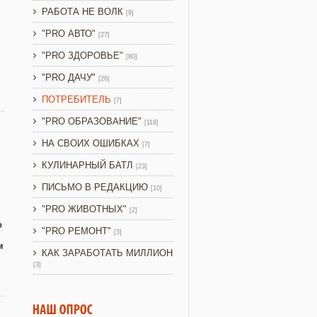
РАБОТА НЕ ВОЛК
[9]
"PRO АВТО"
[27]
"PRO ЗДОРОВЬЕ"
[80]
"PRO ДАЧУ"
[26]
ПОТРЕБИТЕЛЬ
[7]
"PRO ОБРАЗОВАНИЕ"
[118]
НА СВОИХ ОШИБКАХ
[7]
КУЛИНАРНЫЙ БАТЛ
[23]
ПИСЬМО В РЕДАКЦИЮ
[10]
"PRO ЖИВОТНЫХ"
[2]
о
"PRO РЕМОНТ"
[3]
м
КАК ЗАРАБОТАТЬ МИЛЛИОН
[3]