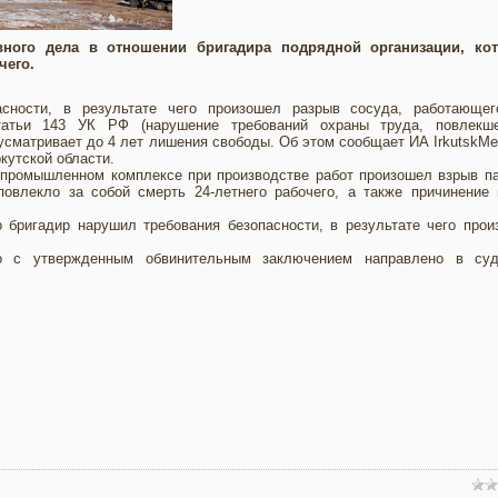
вного дела в отношении бригадира подрядной организации, ко
чего.
сности, в результате чего произошел разрыв сосуда, работающег
татьи 143 УК РФ (нарушение требований охраны труда, повлекш
усматривает до 4 лет лишения свободы. Об этом сообщает ИА IrkutskMe
кутской области.
опромышленном комплексе при производстве работ произошел взрыв п
повлекло за собой смерть 24-летнего рабочего, а также причинение
 бригадир нарушил требования безопасности, в результате чего про
о с утвержденным обвинительным заключением направлено в су