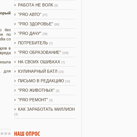
РАБОТА НЕ ВОЛК
[9]
торый
"PRO АВТО"
[27]
"PRO ЗДОРОВЬЕ"
[80]
о без
"PRO ДАЧУ"
ее по
[26]
dia со
ПОТРЕБИТЕЛЬ
[7]
аров в
"PRO ОБРАЗОВАНИЕ"
 вреда
[118]
изошла
НА СВОИХ ОШИБКАХ
[7]
д для
КУЛИНАРНЫЙ БАТЛ
[23]
ПИСЬМО В РЕДАКЦИЮ
[10]
"PRO ЖИВОТНЫХ"
[2]
"PRO РЕМОНТ"
[3]
КАК ЗАРАБОТАТЬ МИЛЛИОН
[3]