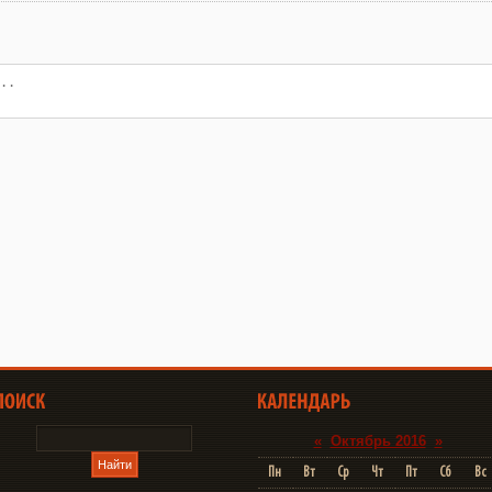
«
Октябрь 2016
»
Пн
Вт
Ср
Чт
Пт
Сб
Вс