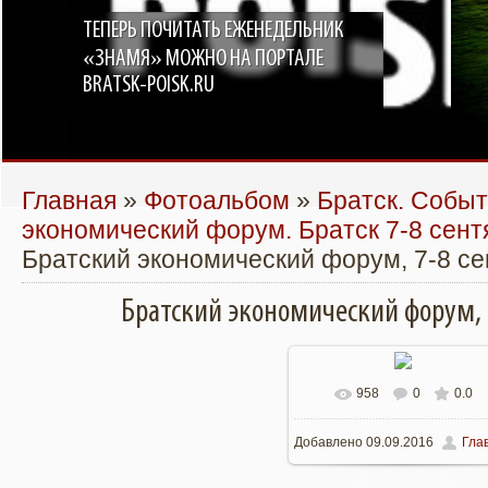
ТЕПЕРЬ ПОЧИТАТЬ ЕЖЕНЕДЕЛЬНИК
«ЗНАМЯ» МОЖНО НА ПОРТАЛЕ
BRATSK-POISK.RU
Главная
»
Фотоальбом
»
Братск. Собы
экономический форум. Братск 7-8 сент
Братский экономический форум, 7-8 се
Братский экономический форум, 
958
0
0.0
В реальном размере
Добавлено
09.09.2016
Гла
1064x1600
/ 1181.0Kb