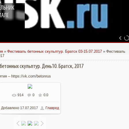
ЕЛЬНИК
ТАЛЕ
ия
»
Фестиваль бетонных скульптур. Братск 03-15.07.2017
» Фестиваль
017
бетонных скульптур. День10. Братск, 2017
ия – https://vk.com/betonrus
914
0
0.0
В реальном размере
Добавлено
17.07.2017
Главред
960x719
/ 252.0Kb