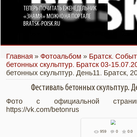
ТЕПЕРЬ ПОЧИТАТЬ ЕЖЕНЕДЕЛЬНИК
«ЗНАМЯ» МОЖНО НА ПОРТАЛЕ
BRATSK-POISK.RU
Главная
»
Фотоальбом
»
Братск. Собы
бетонных скульптур. Братск 03-15.07.2
бетонных скульптур. День11. Братск, 2
Фестиваль бетонных скульптур. Де
Фото с официальной страни
https://vk.com/betonrus
959
0
0.0
В реальном размере