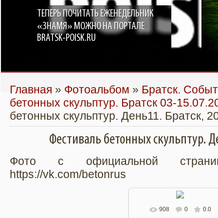
ТЕПЕРЬ ПОЧИТАТЬ ЕЖЕНЕДЕЛЬНИК
«ЗНАМЯ» МОЖНО НА ПОРТАЛЕ
BRATSK-POISK.RU
Главная
»
Фотоальбом
»
Братск. Собы
бетонных скульптур. Братск 03-15.07.2
бетонных скульптур. День11. Братск, 2
Фестиваль бетонных скульптур. Де
Фото с официальной страни
https://vk.com/betonrus
908
0
0.0
В реальном размере