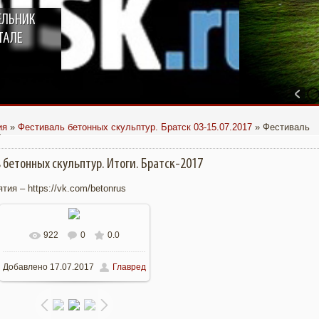
ЕЛЬНИК
ТАЛЕ
ия
»
Фестиваль бетонных скульптур. Братск 03-15.07.2017
» Фестиваль
7
бетонных скульптур. Итоги. Братск-2017
ия – https://vk.com/betonrus
922
0
0.0
В реальном размере
Добавлено
17.07.2017
Главред
960x719
/ 291.2Kb