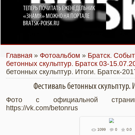
ТЕПЕРЬ ПОЧИТАТЬ ЕЖЕНЕДЕЛЬНИК
«ЗНАМЯ» МОЖНО НА ПОРТАЛЕ
BRATSK-POISK.RU
Главная
»
Фотоальбом
»
Братск. Собы
бетонных скульптур. Братск 03-15.07.2
бетонных скульптур. Итоги. Братск-201
Фестиваль бетонных скульптур. И
Фото с официальной страни
https://vk.com/betonrus
1099
0
0.0
В реальном размере