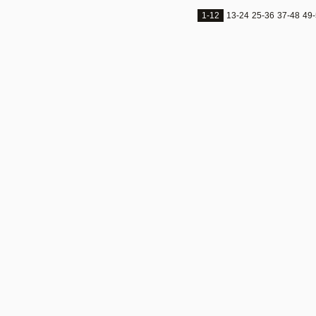
1-12
13-24
25-36
37-48
49-