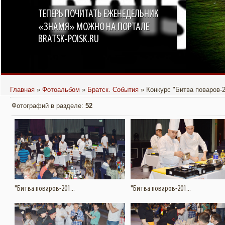
ТЕПЕРЬ ПОЧИТАТЬ ЕЖЕНЕДЕЛЬНИК
«ЗНАМЯ» МОЖНО НА ПОРТАЛЕ
BRATSK-POISK.RU
Главная
»
Фотоальбом
»
Братск. События
» Конкурс "Битва поваров-2
Фотографий в разделе
:
52
Подробнее
Подробнее
Увеличить
"Битва поваров-201...
"Битва поваров-201...