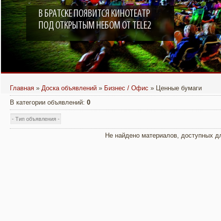
ТЕПЕРЬ ПОЧИТАТЬ ЕЖЕНЕДЕЛЬНИК
В БРАТСКЕ ПОЯВИТСЯ КИНОТЕАТР
ПОД ОТКРЫТЫМ НЕБОМ ОТ TELE2
«ЗНАМЯ» МОЖНО НА ПОРТАЛЕ
BRATSK-POISK.RU
Главная
»
Доска объявлений
»
Бизнес / Офис
» Ценные бумаги
В категории объявлений
:
0
Не найдено материалов, доступных д