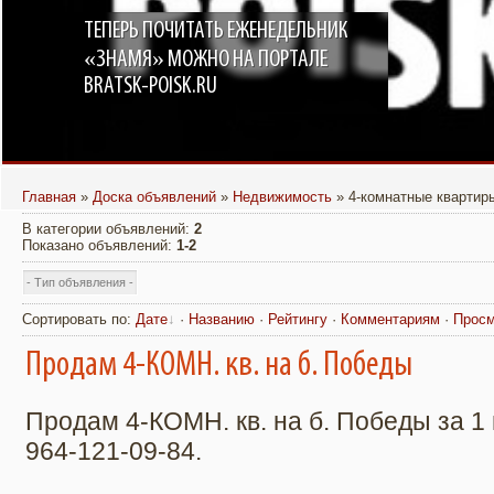
ТЕПЕРЬ ПОЧИТАТЬ ЕЖЕНЕДЕЛЬНИК
«ЗНАМЯ» МОЖНО НА ПОРТАЛЕ
BRATSK-POISK.RU
Главная
»
Доска объявлений
»
Недвижимость
» 4-комнатные квартир
В категории объявлений
:
2
Показано объявлений
:
1-2
Сортировать по
:
Дате
·
Названию
·
Рейтингу
·
Комментариям
·
Прос
Продам 4-КОМН. кв. на б. Победы
Продам 4-КОМН. кв. на б. Победы за 1 м
964-121-09-84.