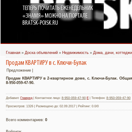
ТЕПЕРЬ ПОЧИТАТЬ ЕЖЕНЕДЕЛЬНИК
«ЗНАМЯ» МОЖНО НА ПОРТАЛЕ
BRATSK-POISK.RU
Главная
»
Доска объявлений
»
Недвижимость
»
Дома, дачи, коттедж
Продам КВАРТИРУ в с. Ключи-Булак
Предложение |
Продам КВАРТИРУ в 2-квартирном доме, с. Ключи-Булак. Общая 
8-950-059-47-90.
Добавил
:
Главред
|
Контактное лицо
:
8-950-059-47-90
E
|
Телефон
:
8-950-059-47-90
Просмотров
:
1326
|
Размещено до
:
02.09.2017
|
Рейтинг
:
0.0
/
0
Всего комментариев
:
0
Войдите: