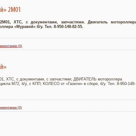
й» 2М01
01, ХТС, с документами, запчастями. Двигатель мотороллер
ллера «Муравей» б/у. Тел. 8-950-148-82-55.
мментарии (0)
ей»
, ХТС, с документами, с запчастями; ДВИГАТЕЛЬ мотороллера
кла М72, б/у, с КПП; КОЛЕСО от «Газели» в сборе, б/у. Тел. 8-950-148-
мментарии (0)