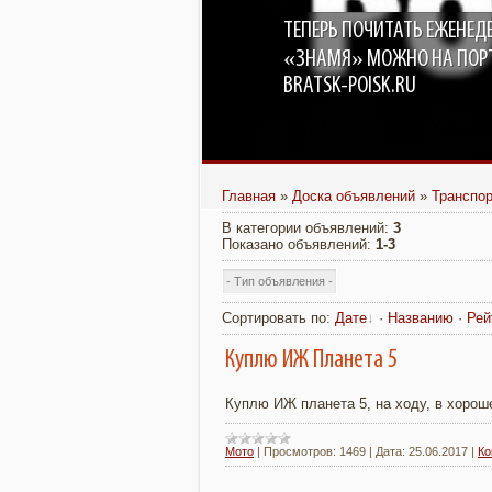
ТЕПЕРЬ ПОЧИТАТЬ ЕЖЕНЕД
«ЗНАМЯ» МОЖНО НА ПОР
BRATSK-POISK.RU
Главная
»
Доска объявлений
»
Транспо
В категории объявлений
:
3
Показано объявлений
:
1-3
Сортировать по
:
Дате
·
Названию
·
Рей
Куплю ИЖ Планета 5
Куплю ИЖ планета 5, на ходу, в хорош
Мото
|
Просмотров:
1469
|
Дата:
25.06.2017
|
Ко