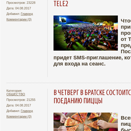
TELE2
Просмотров: 23228
Дата: 04.08.2017
Добавил:
Главред
Комментарии (0)
Что
при
Подробнее
Ув
про
от 
пре
Пос
придет SMS-приглашение, ко
для входа на сеанс.
Категория:
В ЧЕТВЕРГ В БРАТСКЕ СОСТОИ
ОБЩЕСТВО
ПОЕДАНИЮ ПИЦЦЫ
Просмотров: 21255
Дата: 04.08.2017
Добавил:
Главред
Комментарии (0)
Все
пиц
Подробнее
Ув
быс