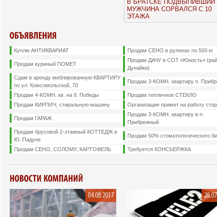
В БРАТСКЕ ПОДВЫПИВШИЙ
МУЖЧИНА СОРВАЛСЯ С 10
ЭТАЖА
Куплю АНТИКВАРИАТ
Продам СЕНО в рулонах по 500 кг
Продам ДАЧУ в СОТ «Юность» (ра
Продам куриный ПОМЕТ
Дунайки)
Сдам в аренду меблированную КВАРТИРУ
Продам 3-КОМН. квартиру п. Приб
по ул. Комсомольской, 70
Продам 4-КОМН. кв. на б. Победы
Продам тепличное СТЕКЛО
Продам КИРПИЧ, стиральную машину
Организация примет на работу сто
Продам 3-КОМН. квартиру в п.
Продам ГАРАЖ
Прибрежный
Продам брусовой 2-этажный КОТТЕДЖ в
Продам 50% стоматологического б
Ю. Падуне
Продам СЕНО, СОЛОМУ, КАРТОФЕЛЬ
Требуется КОНСЬЕРЖКА
04.08.2017
28.07
Подробнее
Подробнее
Увеличить