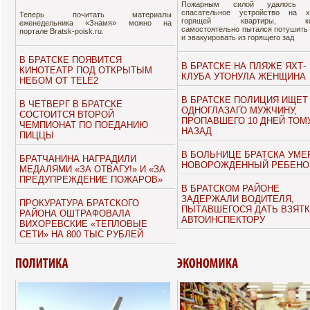
Пожарным силой удалось н
спасательное устройство на х
Теперь почитать материалы
горящей квартиры, кот
еженедельника «Знамя» можно на
самостоятельно пытался потушить
портале Bratsk-poisk.ru.
и эвакуировать из горящего зад
В БРАТСКЕ ПОЯВИТСЯ
В БРАТСКЕ НА ПЛЯЖЕ ЯХТ-
КИНОТЕАТР ПОД ОТКРЫТЫМ
КЛУБА УТОНУЛА ЖЕНЩИНА
НЕБОМ ОТ TELE2
В БРАТСКЕ ПОЛИЦИЯ ИЩЕТ
В ЧЕТВЕРГ В БРАТСКЕ
ОДНОГЛАЗАГО МУЖЧИНУ,
СОСТОИТСЯ ВТОРОЙ
ПРОПАВШЕГО 10 ДНЕЙ ТОМ
ЧЕМПИОНАТ ПО ПОЕДАНИЮ
НАЗАД
ПИЦЦЫ
В БОЛЬНИЦЕ БРАТСКА УМЕ
БРАТЧАНИНА НАГРАДИЛИ
НОВОРОЖДЕННЫЙ РЕБЕНО
МЕДАЛЯМИ «ЗА ОТВАГУ!» И «ЗА
ПРЕДУПРЕЖДЕНИЕ ПОЖАРОВ»
В БРАТСКОМ РАЙОНЕ
ЗАДЕРЖАЛИ ВОДИТЕЛЯ,
ПРОКУРАТУРА БРАТСКОГО
ПЫТАВШЕГОСЯ ДАТЬ ВЗЯТК
РАЙОНА ОШТРАФОВАЛА
АВТОИНСПЕКТОРУ
ВИХОРЕВСКИЕ «ТЕПЛОВЫЕ
СЕТИ» НА 800 ТЫС РУБЛЕЙ