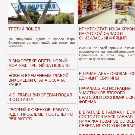
ТРЕТИЙ ПОШЕЛ…
ИРКУТСКСТАТ: ИЗ-ЗА КРИЗИ
ИРКУТСКОЙ ОБЛАСТИ
СНИЗИЛАСЬ ИНФЛЯЦИЯ
На минувшей неделе в кресле мэра
Вихоревки успели поработать сразу три
человека.
Именно по этой причине ежеме
подорожание на потребительском
Приангарья в этом году сост
десятые доли процента.
В ВИХОРЕВКЕ ОПЯТЬ НОВЫЙ
МЭР. УЖЕ ТРЕТИЙ ЗА НЕДЕЛЮ
В ПРИАНГАРЬЕ ОЖИДАЕТС
НОВЫМ ВРЕМЕННЫМ ГЛАВОЙ
ДЕФИЦИТ СВИНИНЫ
ВИХОРЕВКИ СТАЛА ОКСАНА
КУЧЕР
НАЧАЛАСЬ РЕГИСТРАЦИЯ
УЧАСТНИКОВ ВТОРОГО
И.О. ГЛАВЫ ВИХОРЕВКИ ПОДАЛ
БРАТСКОГО ЭКОНОМИЧЕСК
В ОТСТАВКУ
ФОРУМА
ГЕОРГИЙ ЛЮБЕНКОВ: РАБОТА
В БРАТСКЕ В РАМКАХ II БЭ
ИДЕТ, ПРОБЛЕМЫ ПОСТЕПЕННО
СОСТОИТСЯ МАСШТАБНАЯ
РЕШАЮТСЯ
ЯРМАРКА ТОВАРОВ СО ВСЕ
СЕВЕРА ИРКУТСКОЙ ОБЛАС