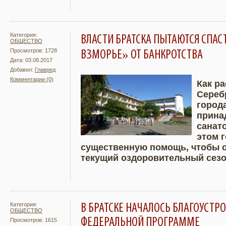
Категория:
ВЛАСТИ БРАТСКА ПЫТАЮТСЯ СПАС
ОБЩЕСТВО
Просмотров: 1728
ВЗМОРЬЕ» ОТ БАНКРОТСТВА
Дата: 03.08.2017
Добавил:
Главред
Комментарии (0)
Как ра
Сереб
Подробнее
Увели
город
прина
санато
этом 
существенную помощь, чтобы о
текущий оздоровительный сезо
Категория:
В БРАТСКЕ НАЧАЛОСЬ БЛАГОУСТР
ОБЩЕСТВО
ФЕДЕРАЛЬНОЙ ПРОГРАММЕ
Просмотров: 1615