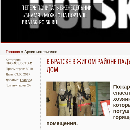
ТЕПЕРЬ ПОЧИТАТЬ ЕЖЕНЕДЕЛЬНИК
«ЗНАМЯ» МОЖНО НА ПОРТАЛЕ
BRATSK-POISK.RU
Главная
»
Архив материалов
Категория:
В БРАТСКЕ В ЖИЛОМ РАЙОНЕ ПА
ПРОИСШЕСТВИЯ
ДОМ
Просмотров: 3919
Дата: 03.08.2017
Добавил:
Главред
Комментарии (0)
Пожар
спаса
Подробнее
Увели
хозяи
котор
потуш
горящ
помещения.