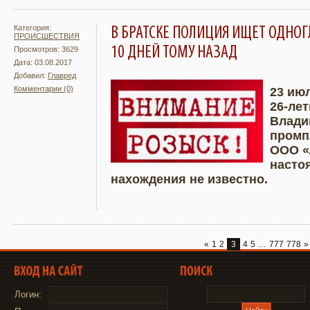
Категория:
В БРАТСКЕ ПОЛИЦИЯ ИЩЕТ ОДНО
ПРОИСШЕСТВИЯ
10 ДНЕЙ ТОМУ НАЗАД
Просмотров: 3629
Дата: 03.08.2017
Добавил:
Главред
Комментарии (0)
23 июл
26-ле
Подробнее
Увели
Влади
промп
ООО «
насто
нахождения не известно.
...
«
1
2
3
4
5
777
778
»
Логин: