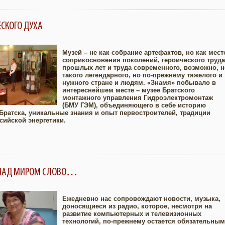
ЕСКОГО ДУХА
Музей – не как собрание артефактов, но как мест
соприкосновения поколений, героического труда
прошлых лет и труда современного, возможно, н
Увеличить
такого легендарного, но по-прежнему тяжелого и
нужного стране и людям. «Знамя» побывало в
интереснейшем месте – музее Братского
монтажного управления Гидроэлектромонтаж
(БМУ ГЭМ), объединяющего в себе историю
Братска, уникальные знания и опыт первостроителей, традиции
ссийской энергетики.
 НАД МИРОМ СЛОВО…
Ежедневно нас сопровождают новости, музыка,
доносящиеся из радио, которое, несмотря на
развитие компьютерных и телевизионных
Увеличить
технологий, по-прежнему остается обязательным