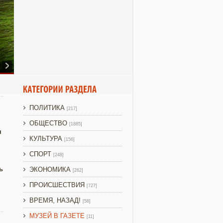
ПОЛИТИКА
[217]
ОБЩЕСТВО
[1885]
я
КУЛЬТУРА
[156]
СПОРТ
[248]
ь
ЭКОНОМИКА
[262]
ПРОИСШЕСТВИЯ
[727]
ВРЕМЯ, НАЗАД!
[58]
МУЗЕЙ В ГАЗЕТЕ
[11]