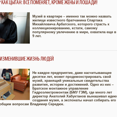
 КАК ЦЫГАН: ВСЕ ПОМЕНЯЕТ, КРОМЕ ЖЕНЫ И ЛОШАДИ!
Музей в квартире – именно так можно назвать
жилище известного братчанина Спартака
Михайловича Арбатского, которого страсть к
Увеличить
коллекционированию, кстати, самому
популярному увлечению в мире, охватила еще в
9 лет.
, ИЗМЕНИВШИЕ ЖИЗНЬ ЛЮДЕЙ
Не каждое предприятие, даже насчитывающее
десятки лет, может продемонстрировать свой
музей, хранящий уникальные свидетельства
Увеличить
развития, истории и достижений. Одно из них –
Братское монтажное управление
Гидроэлектромонтаж (БМУ ГЭМ), где много лет
директор Анатолий Хабуктанов вынашивал идею
создания музея, а экспонаты начал собирать его
о общим вопросам Владимир Середюк.