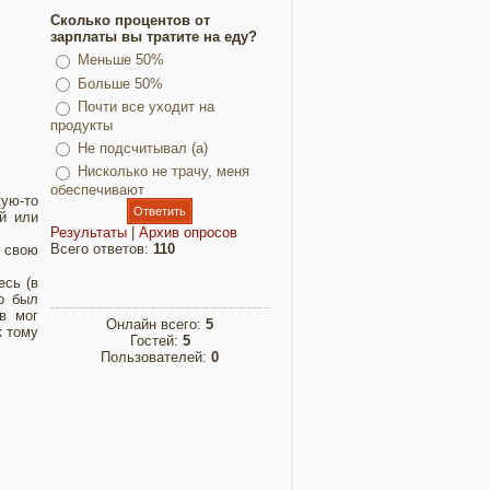
Сколько процентов от
зарплаты вы тратите на еду?
Меньше 50%
Больше 50%
Почти все уходит на
продукты
Не подсчитывал (а)
Нисколько не трачу, меня
обеспечивают
кую-то
ой или
Результаты
|
Архив опросов
Всего ответов:
110
а свою
есь (в
о был
в мог
Онлайн всего:
5
к тому
Гостей:
5
Пользователей:
0