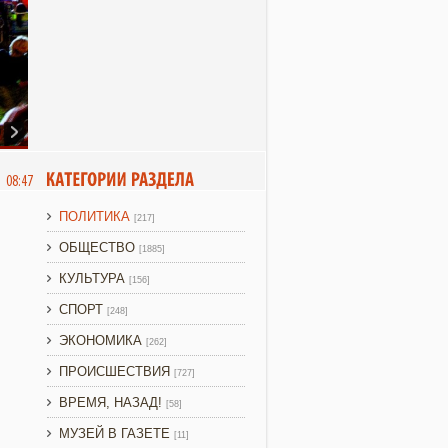
6 08:47
ПОЛИТИКА
[217]
ОБЩЕСТВО
[1885]
КУЛЬТУРА
[156]
СПОРТ
[248]
ЭКОНОМИКА
[262]
ПРОИСШЕСТВИЯ
[727]
ВРЕМЯ, НАЗАД!
[58]
МУЗЕЙ В ГАЗЕТЕ
[11]