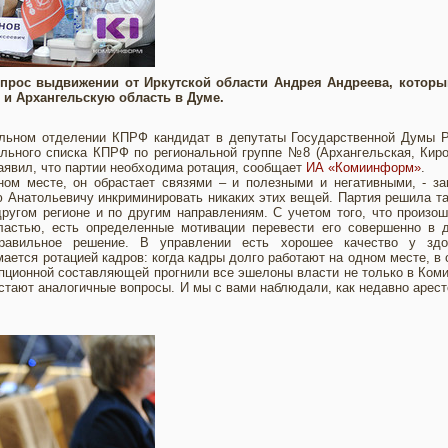
рос выдвижении от Иркутской области Андрея Андреева, которы
 и Архангельскую область в Думе.
альном отделении КПРФ кандидат в депутаты Государственной Думы Р
льного списка КПРФ по региональной группе №8 (Архангельская, Кир
аявил, что партии необходима ротация, сообщает
ИА «Комиинформ»
.
ном месте, он обрастает связями – и полезными и негативными, - з
ю Анатольевичу инкриминировать никаких этих вещей. Партия решила та
другом регионе и по другим направлениям. С учетом того, что произо
ластью, есть определенные мотивации перевести его совершенно в д
равильное решение. В управлении есть хорошее качество у здо
ается ротацией кадров: когда кадры долго работают на одном месте, в
упционной составляющей прогнили все эшелоны власти не только в Коми
встают аналогичные вопросы. И мы с вами наблюдали, как недавно арес