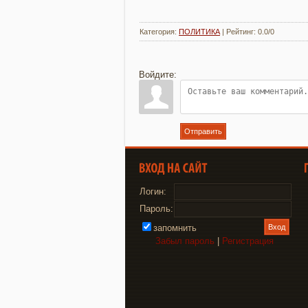
Категория
:
ПОЛИТИКА
|
Рейтинг
:
0.0
/
0
Войдите:
Отправить
Логин:
Пароль:
запомнить
Забыл пароль
|
Регистрация