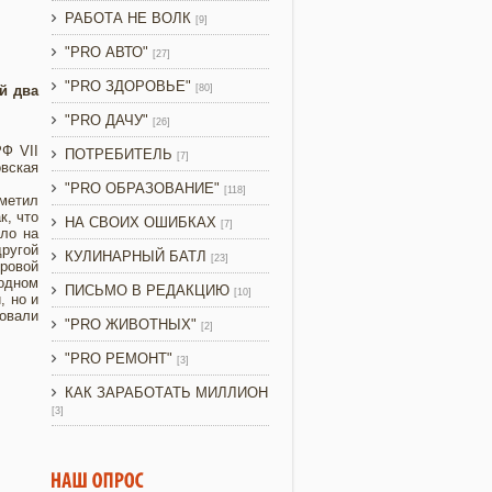
РАБОТА НЕ ВОЛК
[9]
"PRO АВТО"
[27]
"PRO ЗДОРОВЬЕ"
й два
[80]
"PRO ДАЧУ"
[26]
Ф VII
ПОТРЕБИТЕЛЬ
[7]
овская
"PRO ОБРАЗОВАНИЕ"
[118]
аметил
к, что
НА СВОИХ ОШИБКАХ
[7]
шло на
ругой
КУЛИНАРНЫЙ БАТЛ
[23]
ровой
 одном
ПИСЬМО В РЕДАКЦИЮ
[10]
, но и
товали
"PRO ЖИВОТНЫХ"
[2]
"PRO РЕМОНТ"
[3]
КАК ЗАРАБОТАТЬ МИЛЛИОН
[3]