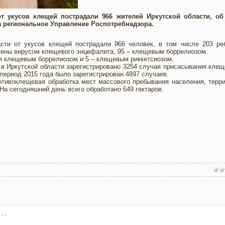
от укусов клещей пострадали 966 жителей Иркутской области, об
а региональное Управление Роспотребнадзора.
сти от укусов клещей пострадали 966 человек, в том числе 203 реб
жены вирусом клещевого энцефалита, 95 – клещевым боррелиозом.
я клещевым боррелиозом и 5 – клещевым риккетсиозом.
 в Иркутской области зарегистрировано 3254 случая присасывания клещ
 период 2015 года было зарегистрирован 4897 случаев.
отивоклещевая обработка мест массового пребывания населения, терр
На сегодняшний день всего обработано 649 гектаров.