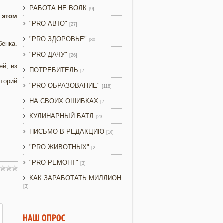
РАБОТА НЕ ВОЛК
[9]
 этом
"PRO АВТО"
[27]
"PRO ЗДОРОВЬЕ"
[80]
енка.
"PRO ДАЧУ"
[26]
ей, из
ПОТРЕБИТЕЛЬ
[7]
иторий
"PRO ОБРАЗОВАНИЕ"
[118]
НА СВОИХ ОШИБКАХ
[7]
КУЛИНАРНЫЙ БАТЛ
[23]
ПИСЬМО В РЕДАКЦИЮ
[10]
"PRO ЖИВОТНЫХ"
[2]
"PRO РЕМОНТ"
[3]
КАК ЗАРАБОТАТЬ МИЛЛИОН
[3]