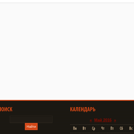
«
Май 2016
»
Пн
Вт
Ср
Чт
Пт
Сб
Вс