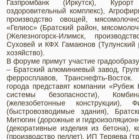
Газпромбанк (Иркутск), Курорт
оздоровительный комплекс), Агрофир
производство овощей, мясомолочно
«Гелиос» (Братский район, мясомолоч
(Железногорск-Илимск, производс
Суховей и КФХ Гамаюнов (Тулунский р
хозяйство).
В форуме примут участие градообраз
– Братский алюминиевый завод, Груп
ферросплавов, Транснефть-Восток.
города представят компании «Рубеж 
системы безопасности), Комбин
(железобетонные конструкции)
(быстровозводимые здания), Братс
Митюгин (дорожные и гидроизоляцион
(декоративные изделия из бетона), 
(производство пеллет), ИП Теряева (