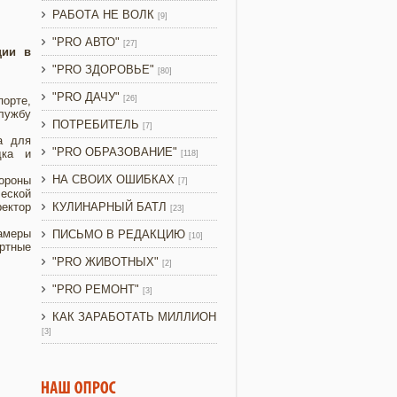
РАБОТА НЕ ВОЛК
[9]
"PRO АВТО"
[27]
ции в
"PRO ЗДОРОВЬЕ"
[80]
"PRO ДАЧУ"
орте,
[26]
службу
ПОТРЕБИТЕЛЬ
[7]
а для
"PRO ОБРАЗОВАНИЕ"
дка и
[118]
НА СВОИХ ОШИБКАХ
тороны
[7]
еской
ректор
КУЛИНАРНЫЙ БАТЛ
[23]
амеры
ПИСЬМО В РЕДАКЦИЮ
[10]
ртные
"PRO ЖИВОТНЫХ"
[2]
"PRO РЕМОНТ"
[3]
КАК ЗАРАБОТАТЬ МИЛЛИОН
[3]