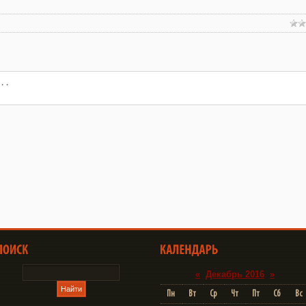
«
Декабрь 2016
»
Пн
Вт
Ср
Чт
Пт
Сб
Вс