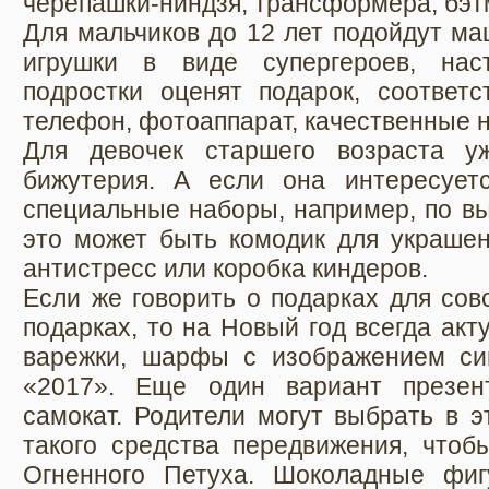
черепашки-ниндзя, трансформера, бэт
Для мальчиков до 12 лет подойдут ма
игрушки в виде супергероев, нас
подростки оценят подарок, соответ
телефон, фотоаппарат, качественные 
Для девочек старшего возраста у
бижутерия. А если она интересует
специальные наборы, например, по в
это может быть комодик для украшени
антистресс или коробка киндеров.
Если же говорить о подарках для со
подарках, то на Новый год всегда акт
варежки, шарфы с изображением си
«2017». Еще один вариант презен
самокат. Родители могут выбрать в э
такого средства передвижения, чтоб
Огненного Петуха. Шоколадные фиг