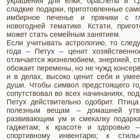
украшения для елки, браслеты и т.
сладкие подарки, приготовленные само
имбирное печенье и пряники с г
новогодней тематике. Кстати, приго
может стать семейным занятием.
Если учитывать астрологию, то следу
года – Петух – ценит хозяйственно
отличается жизнелюбием, энергией, с
обожает перемены, но не чужд консерв
и в делах, высоко ценит себя и умее
души. Чтобы символ предстоящего го
сопутствовал во всех начинаниях, под
Петух действительно одобрит. Птица
полезным вещам – домашней утва
развивающим ум и смекалку подарк
гаджетам; к красоте и здоровью –
спортивному инвентарю; к стил