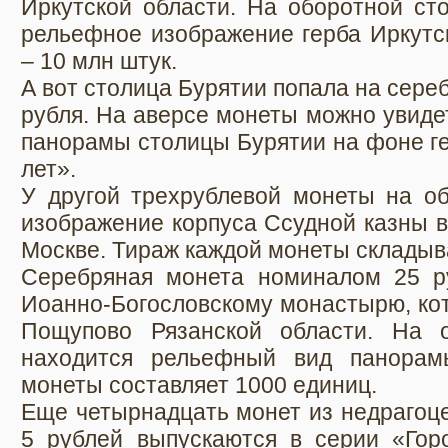
Иркутской области. На оборотной ст
рельефное изображение герба Иркутс
– 10 млн штук.
А вот столица Бурятии попала на сер
рубля. На аверсе монеты можно увид
панорамы столицы Бурятии на фоне ге
лет».
У другой трехрублевой монеты на об
изображение корпуса Ссудной казны в
Москве. Тираж каждой монеты складыв
Серебряная монета номиналом 25 р
Иоанно-Богословскому монастырю, кот
Пощупово Рязанской области. На 
находится рельефный вид панорам
монеты составляет 1000 единиц.
Еще четырнадцать монет из недрагоц
5 рублей выпускаются в серии «Горо