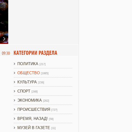
6 09:30
ПОЛИТИКА
[217]
ОБЩЕСТВО
[1885]
КУЛЬТУРА
[156]
СПОРТ
[248]
ЭКОНОМИКА
[262]
ПРОИСШЕСТВИЯ
[727]
ВРЕМЯ, НАЗАД!
[58]
МУЗЕЙ В ГАЗЕТЕ
[11]