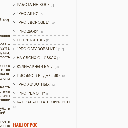
РАБОТА НЕ ВОЛК
[9]
"PRO АВТО"
[27]
 год.
"PRO ЗДОРОВЬЕ"
[80]
"PRO ДАЧУ"
[26]
вления
ПОТРЕБИТЕЛЬ
[7]
рта –
 92%),
"PRO ОБРАЗОВАНИЕ"
[118]
утам,
мость
НА СВОИХ ОШИБКАХ
[7]
енного
КУЛИНАРНЫЙ БАТЛ
[23]
на на
ания.
ПИСЬМО В РЕДАКЦИЮ
[10]
делены
"PRO ЖИВОТНЫХ"
[2]
влять
стемы
"PRO РЕМОНТ"
[3]
стемы
азание
КАК ЗАРАБОТАТЬ МИЛЛИОН
[3]
уб., в
ятий —
 сеть
усные