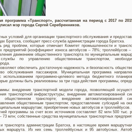
я программа «Транспорт», рассчитанная на период с 2017 по 2019
писал мэр города Сергей Серебренников.
ных условий для организации транспортного обслуживания и предоста
цах Братска, сообщает пресс-служба администрации города Братска.
ь ряд проблем, которые отмечает Комитет промышленности и транспо
х предприятий (коэффициент износа автобусов – 78%; троллейбусов –
вления движением общественного транспорта по муниципальным маршр
й службы по управлению общественным транспортом, необходи
рода.
озволяют обеспечить достаточную надежность и безопасность обществ
тво обслуживания пассажиров. Муниципальная программа направле
с использованием программно-целевого метода бюджетного планиров
орые должны быть реализованы за три года действия программы, опре
аммы: внедрение транспортной модели города, позволяющей осущест
ния транспортной инфраструктуры; внедрение автоматизированной си
 общественном транспорте; внедрение автоматизированной си
равления общественным транспортом; предоставление субсидий на ок
иципальным маршрутам; приобретение новых автобусов и троллейбусов.
ей программы за счет всех источников составляет 82 млн 500 тыс. р
— 73 млн; собственные средства муниципальных транспортных предпри
и транспорта администрации Братска, в настоящее время маршрутная
ных маршрута. Из них семь троллейбусных и 95 автобусных. Автоб