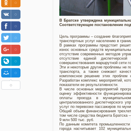
В Братске утверждена муниципальна
Соответствующее постановление под
Цель программы – создание благоприят
транспортных услуг населению в грани
В рамках программы предстоит решит
износ основных средств муниципальны
отсутствие современных методов упра
отсутствие единой диспетчерско
совершенствования маршрутной сети го
Эти и некоторые другие проблемы не п
транспорта, а также снижают качес
комплексное решение этих проблем 
Разработан комплекс мероприятий, кот
показатели ее результативности.
В числе основных мероприятий прогр
оценку эффективности функционирова
оплаты проезда в муниципальном
централизованного диспетчерского уп
услуг по перевозке пассажиров по мун
Общий объем финансирования трехлетн
том числе средства бюджета Братска 
9 млн 500 тыс. руб.
По данным комитета промышленности 
города насчитывает 102 муниципаль