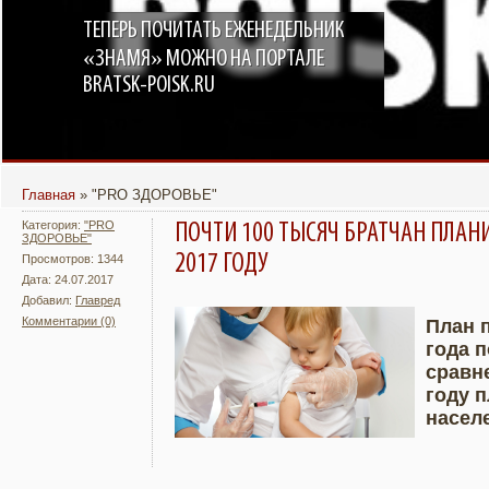
ТЕПЕРЬ ПОЧИТАТЬ ЕЖЕНЕДЕЛЬНИК
«ЗНАМЯ» МОЖНО НА ПОРТАЛЕ
BRATSK-POISK.RU
Главная
»
"PRO ЗДОРОВЬЕ"
Категория:
"PRO
ПОЧТИ 100 ТЫСЯЧ БРАТЧАН ПЛАНИ
ЗДОРОВЬЕ"
2017 ГОДУ
Просмотров: 1344
Дата: 24.07.2017
Добавил:
Главред
Комментарии (0)
План 
года п
Подробнее
Увели
сравн
году 
насел