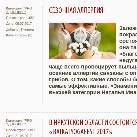
Категория:
"PRO
СЕЗОННАЯ АЛЛЕРГИЯ
ЗДОРОВЬЕ"
Просмотров: 1652
Дата: 09.07.2017
Залож
Добавил:
Главред
покра
Комментарии (0)
Подробнее
Увели
состоя
она т
«благ
недуг
чаще всего провоцирует пыльца
осенние аллергии связаны с о
грибов. О том, какие способы 
самые эффективные, «Знамени»
высшей категории Наталья Ива
Категория:
"PRO
В ИРКУТСКОЙ ОБЛАСТИ СОСТОИТС
ЗДОРОВЬЕ"
«BAIKALYOGAFEST 2017»
Просмотров: 1389
Дата: 21.06.2017