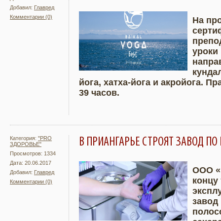
Добавил:
Главред
Комментарии (0)
На пр
серти
Подробнее
Увели
препо
уроки
направ
кунда
йога, хатха-йога и акройога. П
39 часов.
Категория:
"PRO
В ПРИАНГАРЬЕ СТРОЯТ ЗАВОД ПО
ЗДОРОВЬЕ"
Просмотров: 1334
Дата: 20.06.2017
ООО «
Добавил:
Главред
концу 
Комментарии (0)
Подробнее
Увели
экспл
завод 
полос