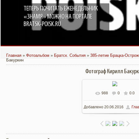
ТЕПЕРЬ ПОЧИТАТЬ ЕЖЕНЕДЕЛЬНИК
«ЗНАМЯ» МОЖНО НА ПОРТАЛЕ
BRATSK-POISK.RU
Главная
»
Фотоальбом
»
Братск. События
»
385-летие Брацка-Острож
Бакуркин
Фотограф Кирилл Бакур
988
0
0.0
В реальном размере
Добавлено
20.06.2016
Гла
1500x996
/ 462.1Kb