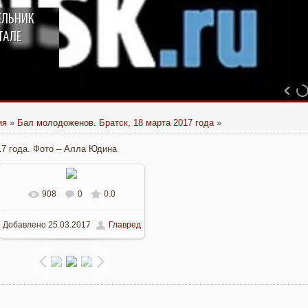
ЕЛЬНИК
ТАЛЕ
ия
»
Бал молодоженов. Братск, 18 марта 2017 года
»
17 года. Фото – Алла Юдина
908
0
0.0
В реальном размере
Добавлено
25.03.2017
Главред
1280x853
/ 228.7Kb