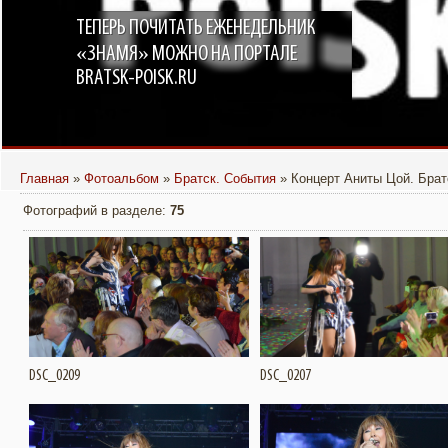
ТЕПЕРЬ ПОЧИТАТЬ ЕЖЕНЕДЕЛЬНИК
«ЗНАМЯ» МОЖНО НА ПОРТАЛЕ
BRATSK-POISK.RU
Главная
»
Фотоальбом
»
Братск. События
» Концерт Аниты Цой. Брат
Фотографий в разделе
:
75
Подробнее
Подробнее
Увеличить
DSC_0209
DSC_0207