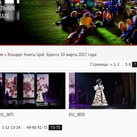
ЕЛЬНИК
ТСКЕ ПОЯВИТСЯ КИНОТЕАТР
ТКРЫТЫМ НЕБОМ ОТ TELE2
ТАЛЕ
ия
» Концерт Аниты Цой. Братск 10 марта 2017 года
Страницы
:
...
«
1
2
5
6
7
Подробнее
Увеличить
Подробнее
Увеличить
DSC_0071
DSC_0070
...
1-12
13-24
49-60
61-72
73-75