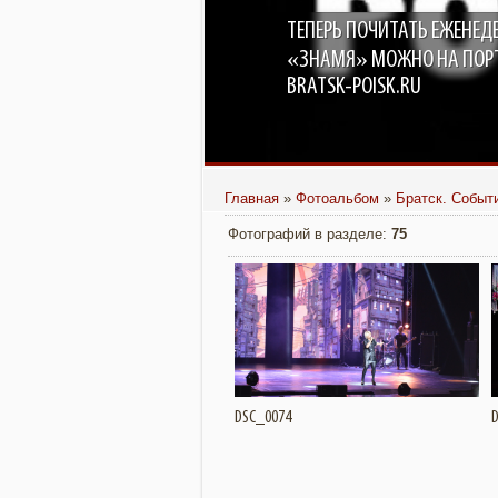
ТЕПЕРЬ ПОЧИТАТЬ ЕЖЕНЕД
В БРА
ПОД О
«ЗНАМЯ» МОЖНО НА ПОР
BRATSK-POISK.RU
Главная
»
Фотоальбом
»
Братск. Событ
Фотографий в разделе
:
75
Подробнее
DSC_0074