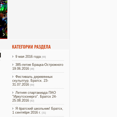
9 мая 2016 года
[66]
385-летие Брацка-Острожного
19.06.2016
[46]
Увеличить
Фестиваль деревянных
скульптур. Братск. 23-
31.07.2016
[64]
Летняя спартакиада ПАО
"Иркутскэнерго". Братск 24-
25.08.2016
[82]
Я братский школьник! Братск,
1 сентября 2016 г.
[31]