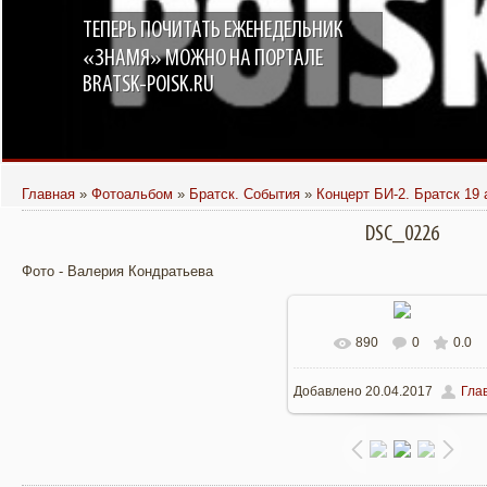
ТЕПЕРЬ ПОЧИТАТЬ ЕЖЕНЕДЕЛЬНИК
«ЗНАМЯ» МОЖНО НА ПОРТАЛЕ
BRATSK-POISK.RU
Главная
»
Фотоальбом
»
Братск. События
»
Концерт БИ-2. Братск 19 
DSC_0226
Фото - Валерия Кондратьева
890
0
0.0
В реальном размере
Добавлено
20.04.2017
Гла
1400x931
/ 436.2Kb