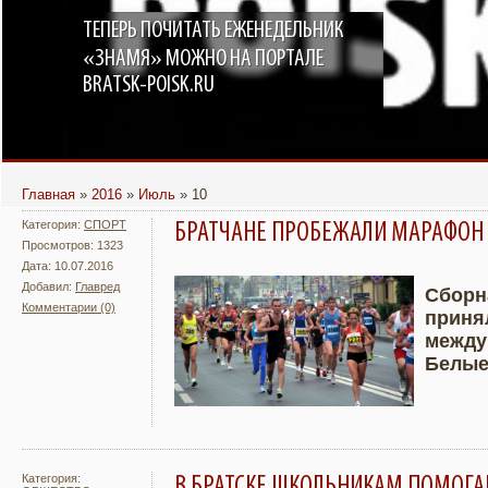
ТЕПЕРЬ ПОЧИТАТЬ ЕЖЕНЕДЕЛЬНИК
«ЗНАМЯ» МОЖНО НА ПОРТАЛЕ
BRATSK-POISK.RU
Главная
»
2016
»
Июль
»
10
Категория:
СПОРТ
БРАТЧАНЕ ПРОБЕЖАЛИ МАРАФОН 
Просмотров: 1323
Дата: 10.07.2016
Добавил:
Главред
Сборн
Комментарии (0)
принял
Подробнее
Увели
между
Белые
Категория:
В БРАТСКЕ ШКОЛЬНИКАМ ПОМОГА