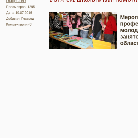
ОБЩЕСТВО
Просмотров: 1295
Дата: 10.07.2016
Мероп
Добавил:
Главред
профе
Комментарии (0)
Подробнее
Увели
молод
занят
облас