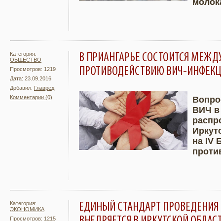
молока
Категория:
В ПРИАНГАРЬЕ СОСТОИТСЯ МЕЖ
ОБЩЕСТВО
ПРОТИВОДЕЙСТВИЮ ВИЧ-ИНФЕК
Просмотров: 1219
Дата: 23.09.2016
Добавил:
Главред
Комментарии (0)
Вопро
ВИЧ в
Подробнее
Увели
распр
Иркутс
на IV
проти
Категория:
ЕДИНЫЙ СТАНДАРТ ПРОВЕДЕНИЯ 
ЭКОНОМИКА
Просмотров: 1215