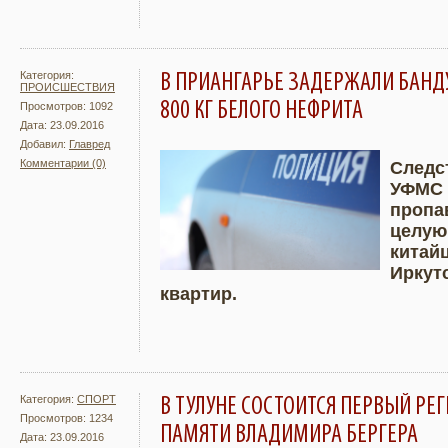
Категория:
В ПРИАНГАРЬЕ ЗАДЕРЖАЛИ БАНД
ПРОИСШЕСТВИЯ
800 КГ БЕЛОГО НЕФРИТА
Просмотров: 1092
Дата: 23.09.2016
Добавил:
Главред
Комментарии (0)
Следс
УФМС 
Подробнее
Увели
пропа
целую
китай
Иркут
квартир.
Категория:
СПОРТ
В ТУЛУНЕ СОСТОИТСЯ ПЕРВЫЙ РЕ
Просмотров: 1234
ПАМЯТИ ВЛАДИМИРА БЕРГЕРА
Дата: 23.09.2016