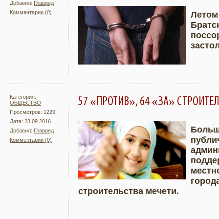
Добавил:
Главред
Комментарии (0)
Летом
Братс
Подробнее
Увели
поссо
засто
Категория:
57 «ПРОТИВ», 64 «ЗА» СТРОИТЕЛ
ОБЩЕСТВО
Просмотров: 1229
Дата: 23.09.2016
Больш
Добавил:
Главред
публи
Комментарии (0)
Подробнее
Увели
админ
подде
местн
город
строительства мечети.