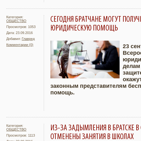
Категория:
СЕГОДНЯ БРАТЧАНЕ МОГУТ ПОЛУЧ
ОБЩЕСТВО
ЮРИДИЧЕСКУЮ ПОМОЩЬ
Просмотров: 1053
Дата: 23.09.2016
Добавил:
Главред
Комментарии (0)
23 се
Всеро
Подробнее
Увели
юриди
делам
защите
окажу
законным представителям бес
помощь.
Категория:
ИЗ-ЗА ЗАДЫМЛЕНИЯ В БРАТСКЕ В 
ОБЩЕСТВО
ОТМЕНЕНЫ ЗАНЯТИЯ В ШКОЛАХ
Просмотров: 1113