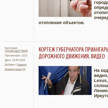
Подробнее
Увели
города
опред
отопи
очере
отопления объектов.
Категория:
КОРТЕЖ ГУБЕРНАТОРА ПРИАНГАР
ПРОИСШЕСТВИЯ
ДОРОЖНОГО ДВИЖЕНИЯ. ВИДЕО
Просмотров: 1213
Дата: 23.09.2016
Добавил:
Главред
Комментарии (0)
На кад
видно
Подробнее
Увели
Lexus
сплош
Ленин
Иркут