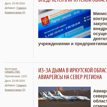
ВНЕДРЯЕТСЯ В ИРКУТСКОЙ ОБЛАС
Дата: 23.09.2016
Добавил:
Главред
Комментарии (0)
Минис
контр
Подробнее
Увели
закуп
внедр
осуще
деяте
учреждениями и предприятиям
Категория:
ИЗ-ЗА ДЫМА В ИРКУТСКОЙ ОБЛА
ОБЩЕСТВО
АВИАРЕЙСЫ НА СЕВЕР РЕГИОНА
Просмотров: 1222
Дата: 23.09.2016
Добавил:
Главред
Комментарии (0)
Авиар
север
Подробнее
Увели
облас
отмен