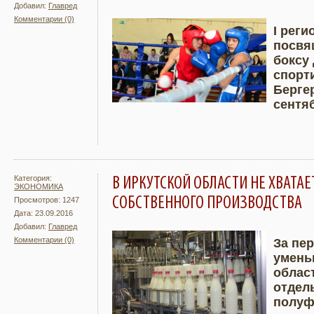
Добавил:
Главред
Комментарии (0)
I реги
посвя
Подробнее
Увели
боксу
спорт
Бергер
сентяб
Категория:
В ИРКУТСКОЙ ОБЛАСТИ НЕ ХВАТА
ЭКОНОМИКА
СОБСТВЕННОГО ПРОИЗВОДСТВА
Просмотров: 1247
Дата: 23.09.2016
Добавил:
Главред
Комментарии (0)
За пе
умень
Подробнее
Увели
област
отдел
полуф