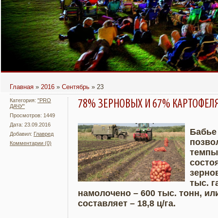
ТЕПЕРЬ ПОЧИТАТЬ ЕЖЕНЕДЕЛЬНИК
В БРАТСКЕ ПОЯВИТСЯ КИНОТЕАТР
ПОД ОТКРЫТЫМ НЕБОМ ОТ TELE2
«ЗНАМЯ» МОЖНО НА ПОРТАЛЕ
BRATSK-POISK.RU
Главная
»
2016
»
Сентябрь
»
23
Категория:
"PRO
78% ЗЕРНОВЫХ И 67% КАРТОФЕЛЯ
ДАЧУ"
Просмотров: 1449
Дата: 23.09.2016
Бабье
Добавил:
Главред
позво
Комментарии (0)
Подробнее
Увели
темпы
состо
зерно
тыс. г
намолочено – 600 тыс. тонн, ил
составляет – 18,8 ц/га.