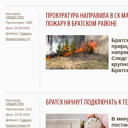
Категория:
ПРОКУРАТУРА НАПРАВИЛА В СК М
ОБЩЕСТВО
ПОЖАРУ В БРАТСКОМ РАЙОНЕ
Просмотров: 1085
Дата: 23.09.2016
Добавил:
Главред
Комментарии (0)
Братс
приро
Подробнее
Увели
напра
Следс
крупн
Братс
Категория:
БРАТСК НАЧНУТ ПОДКЛЮЧАТЬ К ТЕ
ОБЩЕСТВО
Просмотров: 1121
Дата: 23.09.2016
В мин
Добавил:
Главред
поста
Комментарии (0)