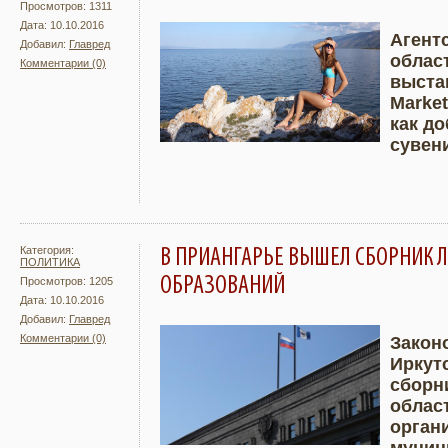
Просмотров: 1311
Дата: 10.10.2016
Агент
Добавил:
Главред
облас
Комментарии (0)
Подробнее
Увели
выстав
Market
как до
сувен
Категория:
В ПРИАНГАРЬЕ ВЫШЕЛ СБОРНИК
ПОЛИТИКА
ОБРАЗОВАНИЙ
Просмотров: 1205
Дата: 10.10.2016
Добавил:
Главред
Комментарии (0)
Закон
Иркут
Подробнее
Увели
сборн
облас
орган