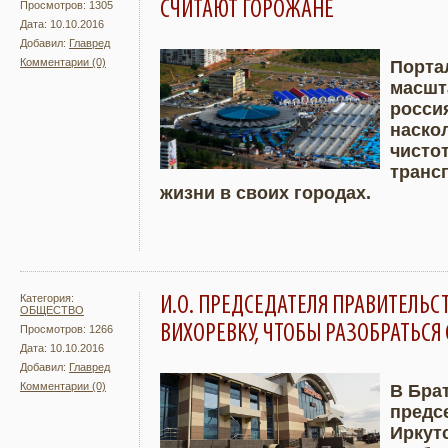
СЧИТАЮТ ГОРОЖАНЕ
Просмотров: 1305
Дата: 10.10.2016
Добавил:
Главред
Комментарии (0)
Порта
масшт
Подробнее
Увели
росси
наско
чисто
транс
жизни в своих городах.
Категория:
И.О. ПРЕДСЕДАТЕЛЯ ПРАВИТЕЛЬС
ОБЩЕСТВО
ВИХОРЕВКУ, ЧТОБЫ РАЗОБРАТЬСЯ
Просмотров: 1266
Дата: 10.10.2016
Добавил:
Главред
Комментарии (0)
В Брат
предс
Подробнее
Увели
Иркут