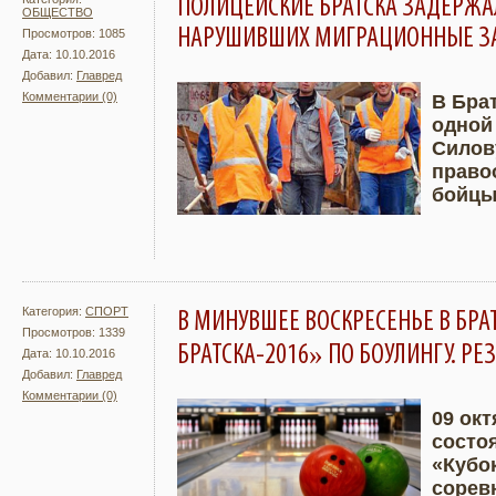
ПОЛИЦЕЙСКИЕ БРАТСКА ЗАДЕРЖА
ОБЩЕСТВО
НАРУШИВШИХ МИГРАЦИОННЫЕ З
Просмотров: 1085
Дата: 10.10.2016
Добавил:
Главред
Комментарии (0)
В Бра
одной
Подробнее
Увели
Силов
право
бойцы
Категория:
СПОРТ
В МИНУВШЕЕ ВОСКРЕСЕНЬЕ В БРАТ
Просмотров: 1339
БРАТСКА-2016» ПО БОУЛИНГУ. РЕ
Дата: 10.10.2016
Добавил:
Главред
Комментарии (0)
09 ок
состо
Подробнее
Увели
«Кубок
сорев