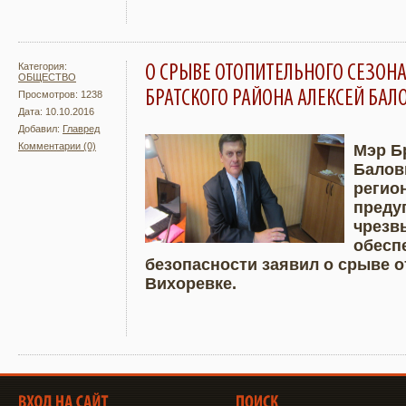
Категория:
О СРЫВЕ ОТОПИТЕЛЬНОГО СЕЗОНА
ОБЩЕСТВО
БРАТСКОГО РАЙОНА АЛЕКСЕЙ БАЛ
Просмотров: 1238
Дата: 10.10.2016
Добавил:
Главред
Комментарии (0)
Мэр Б
Балов
Подробнее
Увели
регио
преду
чрезв
обесп
безопасности заявил о срыве о
Вихоревке.