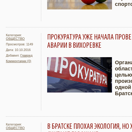
спорт
Категория:
ПРОКУРАТУРА УЖЕ НАЧАЛА ПРОВ
ОБЩЕСТВО
АВАРИИ В ВИХОРЕВКЕ
Просмотров: 1149
Дата: 10.10.2016
Добавил:
Главред
Комментарии (0)
Орган
облас
Подробнее
Увели
целью
произ
одной
Братс
Категория:
В БРАТСКЕ ПЛОХАЯ ЭКОЛОГИЯ, Н
ОБЩЕСТВО