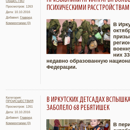
ОБЩЕСТВО
ПСИХИЧЕСКИМИ РАССТРОЙСТВАМ
Просмотров: 1263
Дата: 10.10.2016
Добавил:
Главред
Комментарии (0)
В Ирк
октяб
Подробнее
Увели
призы
регио
военн
них 3
недавно образованную национ
Федерации.
Категория:
В ИРКУТСКИХ ДЕТСАДАХ ВСПЫШК
ПРОИСШЕСТВИЯ
ЗАБОЛЕЛО 68 РЕБЯТИШЕК
Просмотров: 1261
Дата: 10.10.2016
Добавил:
Главред
Комментарии (0)
В пери