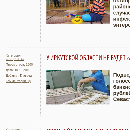
октяб
Подробнее
Увели
район
случа
инфек
энтер
Категория:
У ИРКУТСКОЙ ОБЛАСТИ НЕ БУДЕТ 
ОБЩЕСТВО
Просмотров: 1300
Дата: 10.10.2016
Подве
Добавил:
Главред
голос
Комментарии (0)
Подробнее
Увели
банкн
рубле
Севас
Категория: