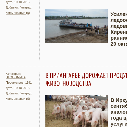
Дата: 10.10.2016
Добавил:
Главред
Комментарии (0)
Усиле
ледоо
Подробнее
Увели
ледов
Кирен
ранние
20 окт
Категория:
В ПРИАНГАРЬЕ ДОРОЖАЕТ ПРОДУК
ЭКОНОМИКА
ЖИВОТНОВОДСТВА
Просмотров: 1191
Дата: 10.10.2016
Добавил:
Главред
Комментарии (0)
В Ирку
сентя
Подробнее
Увели
анало
года 
услуг