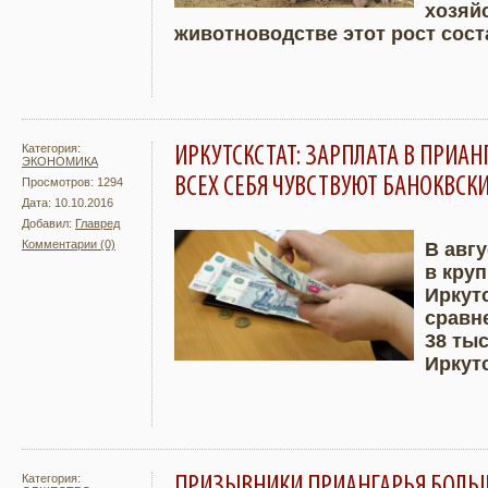
хозяй
животноводстве этот рост сост
Категория:
ИРКУТСКСТАТ: ЗАРПЛАТА В ПРИАН
ЭКОНОМИКА
ВСЕХ СЕБЯ ЧУВСТВУЮТ БАНОКВСК
Просмотров: 1294
Дата: 10.10.2016
Добавил:
Главред
Комментарии (0)
В авг
в кру
Подробнее
Увели
Иркут
сравн
38 тыс
Иркут
Категория:
ПРИЗЫВНИКИ ПРИАНГАРЬЯ БОЛЬШ