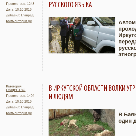
РУССКОГО ЯЗЫКА
Просмотров: 1243
Дата: 10.10.2016
Добавил:
Главред
Комментарии (0)
Автом
прохо
Подробнее
Увели
Иркут
перед
русск
этног
Категория:
В ИРКУТСКОЙ ОБЛАСТИ ВОЛКИ УГ
ОБЩЕСТВО
И ЛЮДЯМ
Просмотров: 1404
Дата: 10.10.2016
Добавил:
Главред
Комментарии (0)
В Бая
один д
Подробнее
Увели