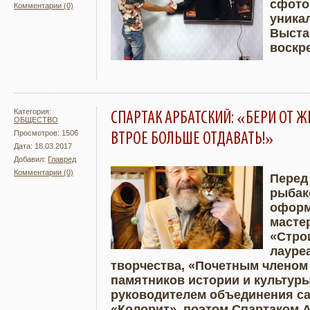
сфото
Комментарии (0)
Подробнее
Увели
уника
Выста
воскре
Категория:
СПАРТАК АРБАТСКИЙ: «БЕРИ ОТ Ж
ОБЩЕСТВО
Просмотров: 1506
ВТРОЕ БОЛЬШЕ ОТДАВАТЬ!»
Дата: 18.03.2017
Добавил:
Главред
Комментарии (0)
Перед
рыбак
Подробнее
Увели
оформ
масте
«Стро
лауре
творчества, «Почетным членом
памятников истории и культур
руководителем объединения с
«Колорит», поэтом Спартаком А