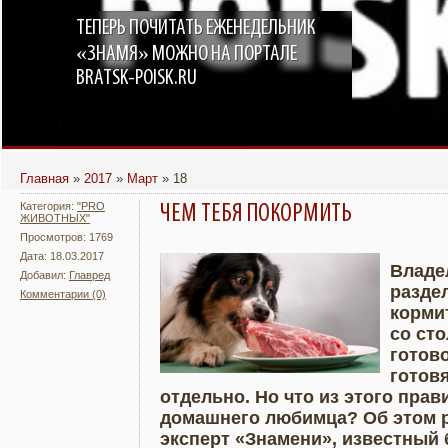
ТЕПЕРЬ ПОЧИТАТЬ ЕЖЕНЕДЕЛЬНИК
«ЗНАМЯ» МОЖНО НА ПОРТАЛЕ
BRATSK-POISK.RU
Главная
»
2017
»
Март
»
18
Категория:
"PRO
ЧЕМ ТЕБЯ ПОКОРМИТЬ
ЖИВОТНЫХ"
Просмотров: 1769
Дата: 18.03.2017
Владе
Добавил:
Главред
раздел
Комментарии (0)
Подробнее
Увели
кормит
со ст
готово
готов
отдельно. Но что из этого прав
домашнего любимца? Об этом 
эксперт «Знамени», известный