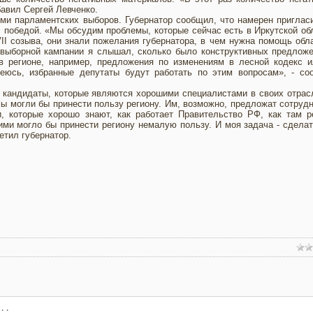
бавил Сергей Левченко.
ми парламентских выборов. Губернатор сообщил, что намерен приглас
с победой. «Мы обсудим проблемы, которые сейчас есть в Иркутской об
VII созыва, они знали пожелания губернатора, в чем нужна помощь обл
выборной кампании я слышал, сколько было конструктивных предложе
в регионе, например, предложения по изменениям в лесной кодекс и
еюсь, избранные депутаты будут работать по этим вопросам», - со
е кандидаты, которые являются хорошими специалистами в своих отрас
 могли бы принести пользу региону. Им, возможно, предложат сотруд
, которые хорошо знают, как работает Правительство РФ, как там р
ми могло бы принести региону немалую пользу. И моя задача - сделат
етил губернатор.