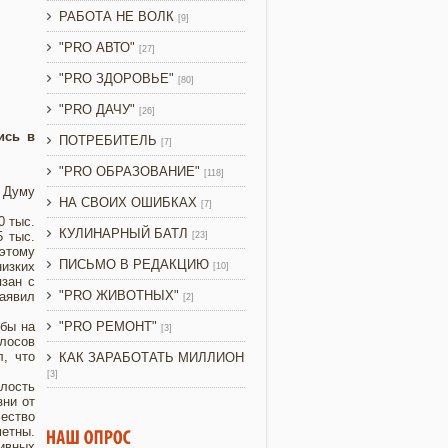
РАБОТА НЕ ВОЛК
[9]
"PRO АВТО"
[27]
"PRO ЗДОРОВЬЕ"
[80]
"PRO ДАЧУ"
[26]
ись в
ПОТРЕБИТЕЛЬ
[7]
"PRO ОБРАЗОВАНИЕ"
[118]
, Думу
НА СВОИХ ОШИБКАХ
[7]
0 тыс.
КУЛИНАРНЫЙ БАТЛ
5 тыс.
[23]
 этому
ПИСЬМО В РЕДАКЦИЮ
низких
[10]
язан с
"PRO ЖИВОТНЫХ"
заявил
[2]
 бы на
"PRO РЕМОНТ"
[3]
олосов
л, что
КАК ЗАРАБОТАТЬ МИЛЛИОН
[3]
алость
зни от
чество
метны.
тивных