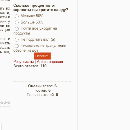
Сколько процентов от
ить их
зарплаты вы тратите на еду?
ласти,
Меньше 50%
асти в
ний у
Больше 50%
ли по
Почти все уходит на
общил
продукты
лях, и
Не подсчитывал (а)
ничать
Нисколько не трачу, меня
ешать
обеспечивают
ь так,
Результаты
|
Архив опросов
Всего ответов:
110
Онлайн всего:
6
Гостей:
6
Пользователей:
0