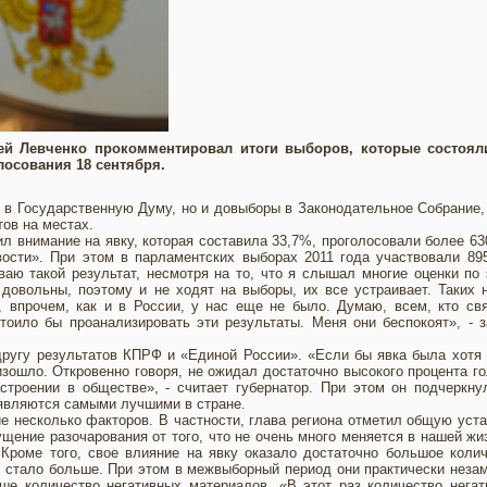
гей Левченко прокомментировал итоги выборов, которые состоял
лосования 18 сентября.
 в Государственную Думу, но и довыборы в Законодательное Собрание
тов на местах.
л внимание на явку, которая составила 33,7%, проголосовали более 63
ости». При этом в парламентских выборах 2011 года участвовали 89
ваю такой результат, несмотря на то, что я слышал многие оценки по
довольны, поэтому и не ходят на выборы, их все устраивает. Таких 
 впрочем, как и в России, у нас еще не было. Думаю, всем, кто св
тоило бы проанализировать эти результаты. Меня они беспокоят», - 
другу результатов КПРФ и «Единой России». «Если бы явка была хотя
изошло. Откровенно говоря, не ожидал достаточно высокого процента г
строении в обществе», - считает губернатор. При этом он подчеркну
 являются самыми лучшими в стране.
ие несколько факторов. В частности, глава региона отметил общую уст
щение разочарования от того, что не очень много меняется в нашей жи
 Кроме того, свое влияние на явку оказало достаточно большое коли
у стало больше. При этом в межвыборный период они практически неза
ше количество негативных материалов. «В этот раз количество нега