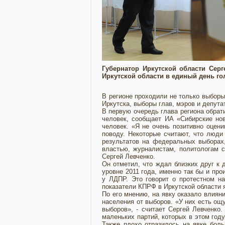
Губернатор Иркутской области Сер
Иркутской области в единый день го
В регионе проходили не только выборы
Иркутска, выборы глав, мэров и депута
В первую очередь глава региона обрати
человек, сообщает ИА «Сибирские нов
человек. «Я не очень позитивно оцени
поводу. Некоторые считают, что люди 
результатов на федеральных выборах,
властью, журналистам, политологам с
Сергей Левченко.
Он отметил, что ждал близких друг к 
уровне 2011 года, именно так бы и про
у ЛДПР. Это говорит о протестном на
показатели КПРФ в Иркутской области
По его мнению, на явку оказало влиян
населения от выборов. «У них есть ощу
выборов», - считает Сергей Левченко.
маленьких партий, которых в этом год
Также плохо отразилось на явке боль