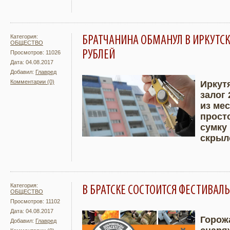
Категория:
БРАТЧАНИНА ОБМАНУЛ В ИРКУТСК
ОБЩЕСТВО
РУБЛЕЙ
Просмотров: 11026
Дата: 04.08.2017
Добавил:
Главред
Комментарии (0)
Иркут
залог 
Подробнее
Увели
из мес
прост
сумку 
скрыл
Категория:
В БРАТСКЕ СОСТОИТСЯ ФЕСТИВА
ОБЩЕСТВО
Просмотров: 11102
Дата: 04.08.2017
Горож
Добавил:
Главред