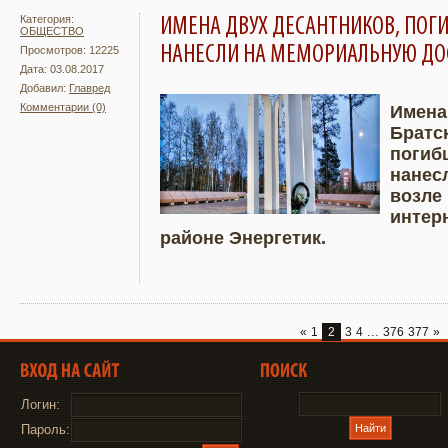
Категория:
ИМЕНА ДВУХ ДЕСАНТНИКОВ, ПОГИ
ОБЩЕСТВО
НАНЕСЛИ НА МЕМОРИАЛЬНУЮ ДО
Просмотров: 12225
Дата: 03.08.2017
Добавил:
Главред
Комментарии (0)
Имена
Братс
Подробнее
Увели
погибш
нанес
возле
интер
районе Энергетик.
...
«
1
2
3
4
376
377
»
Логин:
Пароль: