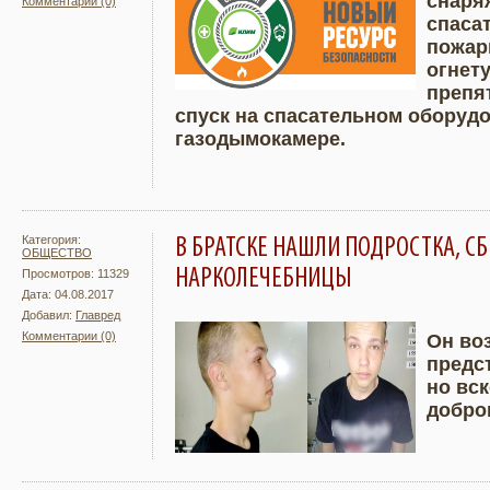
снаря
Комментарии (0)
Подробнее
Увели
спаса
пожар
огнет
препя
спуск на спасательном оборуд
газодымокамере.
Категория:
В БРАТСКЕ НАШЛИ ПОДРОСТКА, С
ОБЩЕСТВО
НАРКОЛЕЧЕБНИЦЫ
Просмотров: 11329
Дата: 04.08.2017
Добавил:
Главред
Комментарии (0)
Он во
предс
Подробнее
Увели
но вс
добро