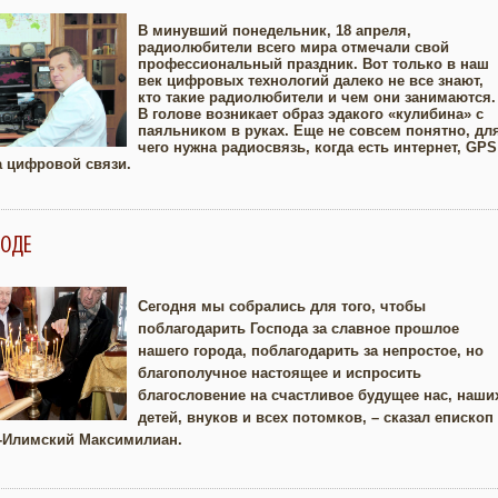
В минувший понедельник, 18 апреля,
радиолюбители всего мира отмечали свой
профессиональный праздник. Вот только в наш
Увеличить
век цифровых технологий далеко не все знают,
кто такие радиолюбители и чем они занимаются.
В голове возникает образ эдакого «кулибина» с
паяльником в руках. Еще не совсем понятно, дл
чего нужна радиосвязь, когда есть интернет, GPS
а цифровой связи.
РОДЕ
Сегодня мы собрались для того, чтобы
поблагодарить Господа за славное прошлое
Увеличить
нашего города, поблагодарить за непростое, но
благополучное настоящее и испросить
благословение на счастливое будущее нас, наши
детей, внуков и всех потомков, – сказал епископ
ь-Илимский Максимилиан.