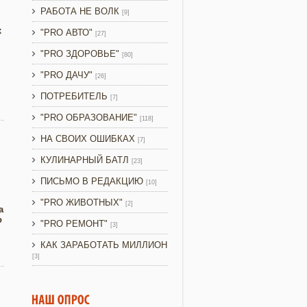
РАБОТА НЕ ВОЛК
[9]
х
"PRO АВТО"
[27]
"PRO ЗДОРОВЬЕ"
[80]
"PRO ДАЧУ"
[26]
ПОТРЕБИТЕЛЬ
[7]
"PRO ОБРАЗОВАНИЕ"
[118]
НА СВОИХ ОШИБКАХ
[7]
КУЛИНАРНЫЙ БАТЛ
[23]
ПИСЬМО В РЕДАКЦИЮ
[10]
"PRO ЖИВОТНЫХ"
[2]
а
о
"PRO РЕМОНТ"
[3]
КАК ЗАРАБОТАТЬ МИЛЛИОН
[3]