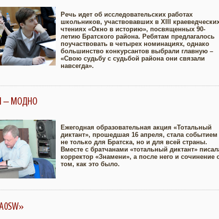
Речь идет об исследовательских работах
школьников, участвовавших в XIII краеведчески
чтениях «Окно в историю», посвященных 90-
Увеличить
летию Братского района. Ребятам предлагалось
поучаствовать в четырех номинациях, однако
большинство конкурсантов выбрали главную –
«Свою судьбу с судьбой района они связали
навсегда».
Й – МОДНО
Ежегодная образовательная акция «Тотальный
диктант», прошедшая 16 апреля, стала событием
не только для Братска, но и для всей страны.
Увеличить
Вместе с братчанами «тотальный диктант» писал
корректор «Знамени», а после него и сочинение 
том, как это было.
UA0SW»