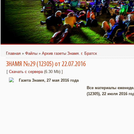
ТЕПЕРЬ ПОЧИТАТЬ ЕЖЕНЕДЕЛЬНИК
В БРАТСКЕ ПОЯВИТСЯ КИНОТЕАТР
ПОД ОТКРЫТЫМ НЕБОМ ОТ TELE2
«ЗНАМЯ» МОЖНО НА ПОРТАЛЕ
BRATSK-POISK.RU
Главная
»
Файлы
»
Архив газеты Знамя. г. Братск
ЗНАМЯ №29 (12305) от 22.07.2016
[
Скачать с сервера
(6.30 Mb) ]
Все материалы еженедел
(12305), 22 июля 2016 го