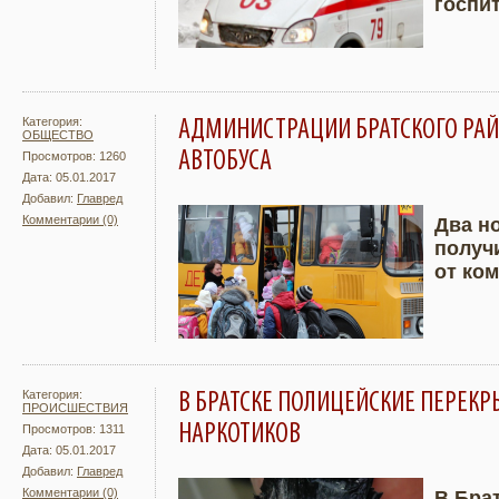
госпи
Категория:
АДМИНИСТРАЦИИ БРАТСКОГО РА
ОБЩЕСТВО
АВТОБУСА
Просмотров: 1260
Дата: 05.01.2017
Добавил:
Главред
Комментарии (0)
Два н
получ
Подробнее
Увели
от ко
Категория:
В БРАТСКЕ ПОЛИЦЕЙСКИЕ ПЕРЕКР
ПРОИСШЕСТВИЯ
НАРКОТИКОВ
Просмотров: 1311
Дата: 05.01.2017
Добавил:
Главред
Комментарии (0)
В Бра