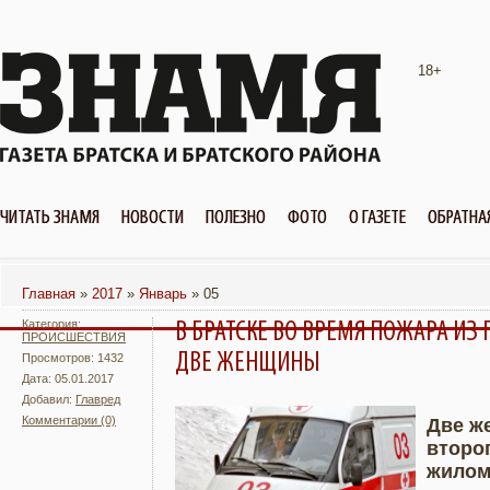
18+
ЧИТАТЬ ЗНАМЯ
НОВОСТИ
ПОЛЕЗНО
ФОТО
О ГАЗЕТЕ
ОБРАТНА
Главная
»
2017
»
Январь
»
05
Категория:
В БРАТСКЕ ВО ВРЕМЯ ПОЖАРА И
ПРОИСШЕСТВИЯ
ДВЕ ЖЕНЩИНЫ
Просмотров: 1432
Дата: 05.01.2017
Добавил:
Главред
Комментарии (0)
Две ж
второ
Подробнее
Увели
жилом