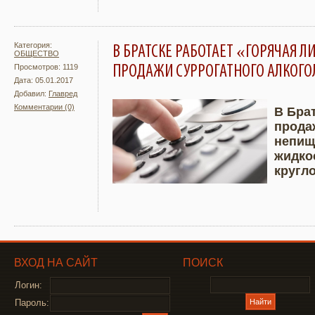
Категория:
В БРАТСКЕ РАБОТАЕТ «ГОРЯЧАЯ 
ОБЩЕСТВО
ПРОДАЖИ СУРРОГАТНОГО АЛКОГО
Просмотров: 1119
Дата: 05.01.2017
Добавил:
Главред
Комментарии (0)
В Бра
прода
Подробнее
Увели
непищ
жидко
кругл
ВХОД НА САЙТ
ПОИСК
Логин:
Пароль: