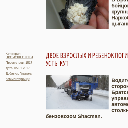
бойцо
Подробнее
Увели
крупн
Нарко
цыган
Категория:
ДВОЕ ВЗРОСЛЫХ И РЕБЕНОК ПОГИБ
ПРОИСШЕСТВИЯ
УСТЬ-КУТ
Просмотров: 1517
Дата: 05.01.2017
Добавил:
Главред
Комментарии (0)
Водите
сторо
Подробнее
Увели
Братск
управ
автом
столк
бензовозом Shacman.