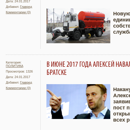
Дата: 24.01.2017
Добавил:
Главред
Комментарии (0)
Новую
едини
Подробнее
Увели
собст
служб
Категория:
В ИЮНЕ 2017 ГОДА АЛЕКСЕЙ НАВ
ПОЛИТИКА
БРАТСКЕ
Просмотров: 1326
Дата: 24.01.2017
Добавил:
Главред
Комментарии (0)
Накану
Алекс
Подробнее
Увели
заяви
пост п
откры
всех 