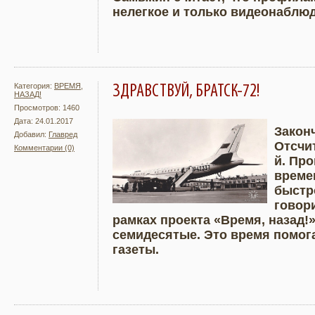
нелегкое и только видеонаблюд
Категория:
ВРЕМЯ,
ЗДРАВСТВУЙ, БРАТСК-72!
НАЗАД!
Просмотров: 1460
Дата: 24.01.2017
Закон
Добавил:
Главред
Отсчи
Комментарии (0)
Подробнее
Увели
й. Пр
времен
быстр
говори
рамках проекта «Время, назад!
семидесятые. Это время помог
газеты.