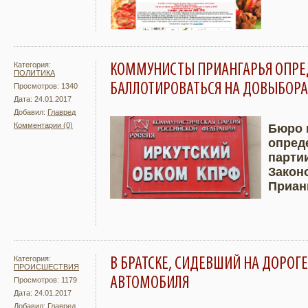
Категория:
КОММУНИСТЫ ПРИАНГАРЬЯ ОПРЕД
ПОЛИТИКА
БАЛЛОТИРОВАТЬСЯ НА ДОВЫБОРАХ
Просмотров: 1340
Дата: 24.01.2017
Добавил:
Главред
Комментарии (0)
Бюро 
опред
Подробнее
Увели
парти
Закон
Приан
Категория:
В БРАТСКЕ, СИДЕВШИЙ НА ДОРОГ
ПРОИСШЕСТВИЯ
АВТОМОБИЛЯ
Просмотров: 1179
Дата: 24.01.2017
Добавил:
Главред