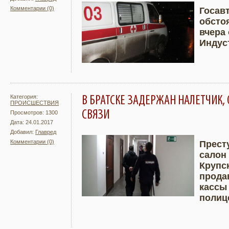
Комментарии (0)
Госав
обсто
Подробнее
Увели
вчера
Индус
Категория:
В БРАТСКЕ ЗАДЕРЖАН НАЛЕТЧИК,
ПРОИСШЕСТВИЯ
СВЯЗИ
Просмотров: 1300
Дата: 24.01.2017
Добавил:
Главред
Комментарии (0)
Прест
салон
Подробнее
Увели
Крупск
прода
кассы
полиц