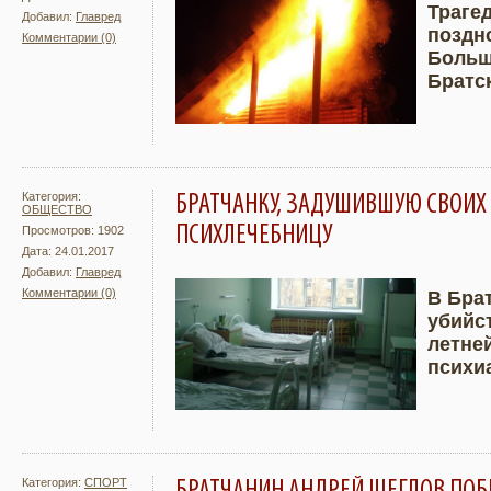
Траге
Добавил:
Главред
поздн
Комментарии (0)
Подробнее
Увели
Больш
Братс
Категория:
БРАТЧАНКУ, ЗАДУШИВШУЮ СВОИХ 
ОБЩЕСТВО
ПСИХЛЕЧЕБНИЦУ
Просмотров: 1902
Дата: 24.01.2017
Добавил:
Главред
Комментарии (0)
В Бра
убийст
Подробнее
Увели
летне
психи
Категория:
СПОРТ