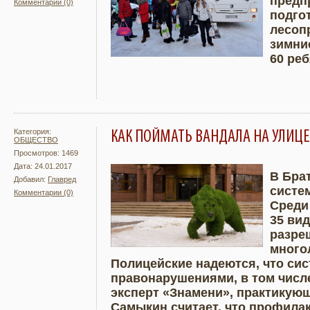
предп
Комментарии (0)
Подробнее
Увели
подго
лесоп
зимние
60 ре
Категория:
КАК ПОЙМАТЬ ВАНДАЛА НА УЛИЦЕ
ОБЩЕСТВО
Просмотров: 1469
Дата: 24.01.2017
В Бра
Добавил:
Главред
систе
Комментарии (0)
Подробнее
Увели
Среди
35 ви
разре
много
Полицейские надеются, что сис
правонарушениями, в том числе
эксперт «Знамени», практикую
Самыкин считает, что профилак