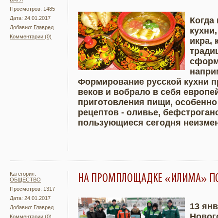
Просмотров: 1485
Дата: 24.01.2017
Когда
Добавил:
Главред
кухни
Комментарии (0)
Подробнее
Увели
икра, 
традиц
сформ
наприм
Формирование русской кухни п
веков и вобрало в себя европе
приготовления пищи, особенно
рецептов - оливье, бефстрогано
пользующиеся сегодня неизме
Категория:
НА ПРОМПЛОЩАДКЕ «ИЛИМА» ПО
ОБЩЕСТВО
Просмотров: 1317
Дата: 24.01.2017
13 янв
Добавил:
Главред
Новог
Комментарии (0)