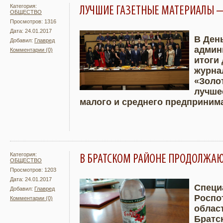
Категория:
ЛУЧШИЕ ГАЗЕТНЫЕ МАТЕРИАЛЫ 
ОБЩЕСТВО
Просмотров: 1316
Дата: 24.01.2017
В Ден
Добавил:
Главред
админ
Комментарии (0)
Подробнее
Увели
итоги
журна
«Золот
лучше
малого и среднего предприним
Категория:
В БРАТСКОМ РАЙОНЕ ПРОДОЛЖА
ОБЩЕСТВО
Просмотров: 1203
Дата: 24.01.2017
Специ
Добавил:
Главред
Роспо
Комментарии (0)
Подробнее
Увели
облас
Братс