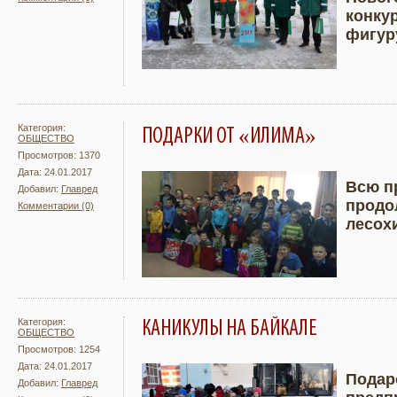
Подробнее
Увели
конку
фигур
Категория:
ПОДАРКИ ОТ «ИЛИМА»
ОБЩЕСТВО
Просмотров: 1370
Дата: 24.01.2017
Всю п
Добавил:
Главред
продо
Комментарии (0)
Подробнее
Увели
лесох
Категория:
КАНИКУЛЫ НА БАЙКАЛЕ
ОБЩЕСТВО
Просмотров: 1254
Дата: 24.01.2017
Подар
Добавил:
Главред