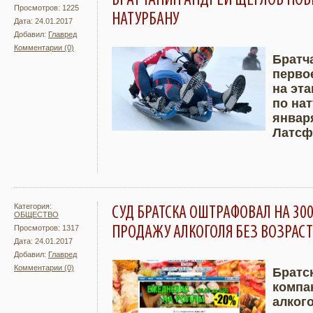
БРАТЧАНИН АНДРЕЙ ЩЕГЛОВ ПОБЕ
Просмотров: 1225
НАТУРБАНУ
Дата: 24.01.2017
Добавил:
Главред
Комментарии (0)
Братч
перво
Подробнее
Увели
на эт
по на
январ
Латсф
Категория:
СУД БРАТСКА ОШТРАФОВАЛ НА 30
ОБЩЕСТВО
ПРОДАЖУ АЛКОГОЛЯ БЕЗ ВОЗРАС
Просмотров: 1317
Дата: 24.01.2017
Добавил:
Главред
Комментарии (0)
Братс
компа
Подробнее
Увели
алког