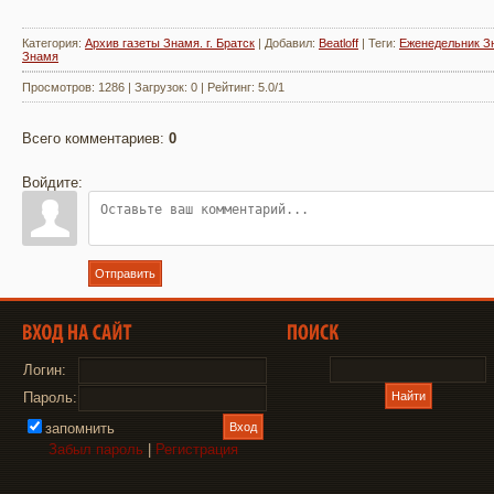
Категория
:
Архив газеты Знамя. г. Братск
|
Добавил
:
Beatloff
|
Теги
:
Еженедельник З
Знамя
Просмотров
:
1286
|
Загрузок
:
0
|
Рейтинг
:
5.0
/
1
Всего комментариев
:
0
Войдите:
Отправить
Логин:
Пароль:
запомнить
Забыл пароль
|
Регистрация