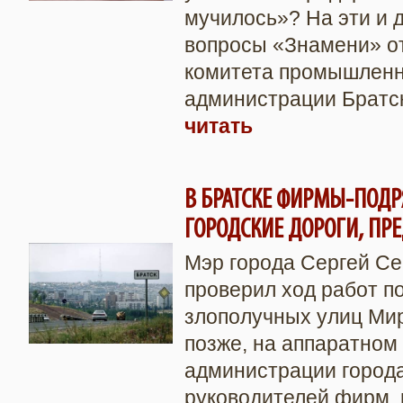
мучилось»? На эти и 
вопросы «Знамени» о
комитета промышленн
администрации Братск
читать
В БРАТСКЕ ФИРМЫ-ПОД
ГОРОДСКИЕ ДОРОГИ, ПР
Мэр города Сергей С
проверил ход работ п
злополучных улиц Мир
позже, на аппаратном
администрации города
руководителей фирм,